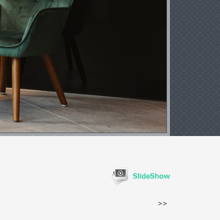
SlideShow
>>