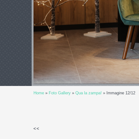
Home
»
Foto Gallery
»
Qua la zampa!
» Immagine 12/12
<<