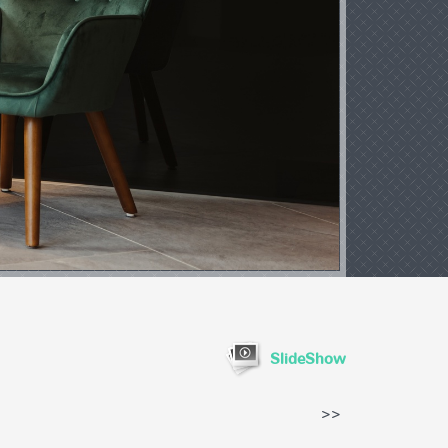
SlideShow
>>