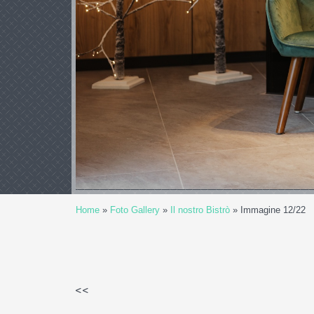
Home
»
Foto Gallery
»
Il nostro Bistrò
» Immagine 12/22
<<